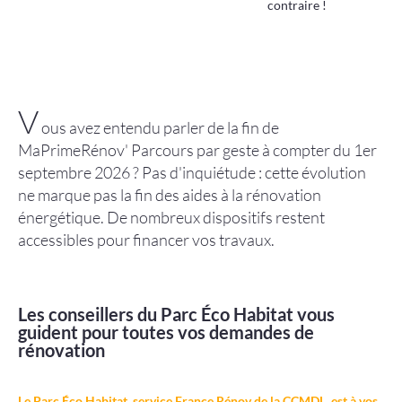
contraire !
Améliorer
son habitat
Agenda
V
ous avez entendu parler de la fin de
MaPrimeRénov' Parcours par geste à compter du 1er
septembre 2026 ? Pas d'inquiétude : cette évolution
ne marque pas la fin des aides à la rénovation
énergétique. De nombreux dispositifs restent
accessibles pour financer vos travaux.
Agenda
Actualités
Les conseillers du Parc Éco Habitat vous
guident pour toutes vos demandes de
Vidéos
rénovation
Newsletter
Infor’Monts, le journal de la CCMDL
Le Parc Éco Habitat, service France Rénov de la CCMDL, est à vos