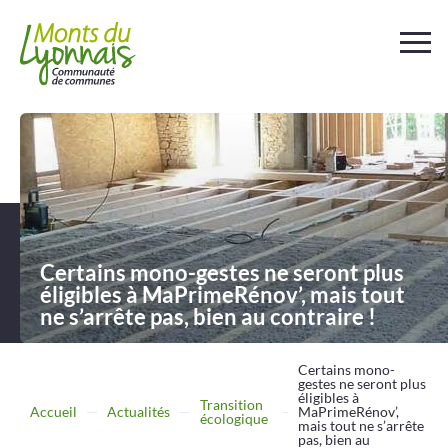
Votre
collectivité
Au
quotidien
Certains mono-gestes ne seront plus
Déchets et
assainissement
éligibles à MaPrimeRénov’, mais tout
ne s’arrête pas, bien au contraire !
Travailler
Entreprendre
Certains mono-
gestes ne seront plus
éligibles à
Transition
Accueil
Actualités
MaPrimeRénov’,
écologique
Se
déplacer
mais tout ne s’arrête
pas, bien au