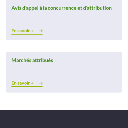
Avis d’appel à la concurrence et d’attribution
Projets
Contact
En savoir +
Marchés attribués
En savoir +