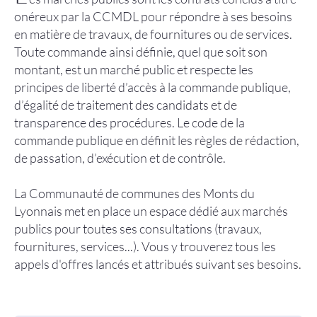
onéreux par la CCMDL pour répondre à ses besoins
Améliorer
son habitat
en matière de travaux, de fournitures ou de services.
Toute commande ainsi définie, quel que soit son
montant, est un marché public et respecte les
Agenda
principes de liberté d’accès à la commande publique,
d’égalité de traitement des candidats et de
transparence des procédures. Le code de la
commande publique en définit les règles de rédaction,
de passation, d’exécution et de contrôle.
La Communauté de communes des Monts du
Lyonnais met en place un espace dédié aux marchés
Agenda
publics pour toutes ses consultations (travaux,
Actualités
fournitures, services...). Vous y trouverez tous les
Vidéos
appels d'offres lancés et attribués suivant ses besoins.
Newsletter
Infor’Monts, le journal de la CCMDL