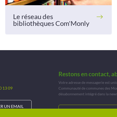
Le réseau des
bibliothèques Com'Monly
Restons en contact, a
Votre adresse de messagerie est uni
0 13 09
Communauté de communes des Monts 
désabonnement intégré dans la news
R UN EMAIL
JE M’ABONNE À INFOR’MON