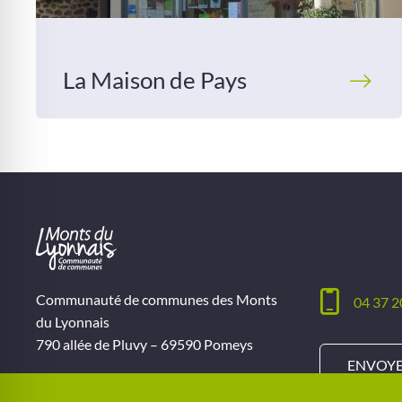
La Maison de Pays
Communauté de communes des Monts
04 37 2
du Lyonnais
790 allée de Pluvy – 69590 Pomeys
ENVOYE
Ouverture du lundi au vendredi
De 9h à 12h et de 14h à 17h