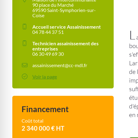
90 place du Marché
69590 Saint-Symphorien-sur-
Coise
Accueil service Assainissement
L
04 78 44 37 51
Technicien assainissement des
bou
entreprises
s'e
06 30 49 69 30
Lar
assainissement@cc-mdl.fr
de 
Voir la page
imp
suf
étu
d'é
Financement
en 
Coût total
2 340 000 € HT