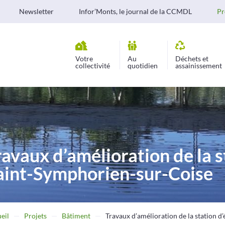
Newsletter
Infor’Monts, le journal de la CCMDL
Pr
Votre
Au
Déchets et
collectivité
quotidien
assainissement
ravaux d’amélioration de la s
aint-Symphorien-sur-Coise
eil
Projets
Bâtiment
Travaux d’amélioration de la station 