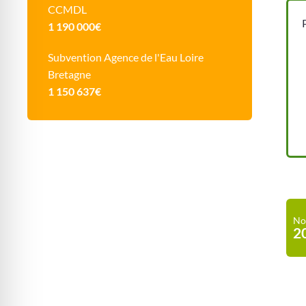
CCMDL
1 190 000€
Subvention Agence de l'Eau Loire
Bretagne
1 150 637€
No
2