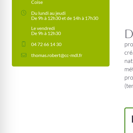
Coise
Du lundi au jeudi
De 9h à 12h30 et de 14h à 17h30
Le vendredi
De 9h à 12h30
pro
04 72 66 14 30
cré
thomas.robert@cc-mdl.fr
nat
mét
pro
(te