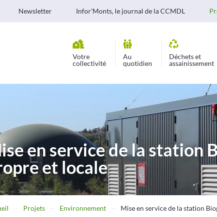
Newsletter
Infor’Monts, le journal de la CCMDL
Pr
Votre
Au
Déchets et
collectivité
quotidien
assainissement
ise en service de la station 
ropre et locale
eil
Projets
Environnement
Mise en service de la station Bi