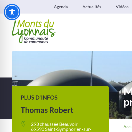
Agenda
Actualités
Vidéos
M
PLUS D'INFOS
p
Thomas Robert
293 chaussée Beauvoir
Accu
69590 Saint-Symphorien-sur-