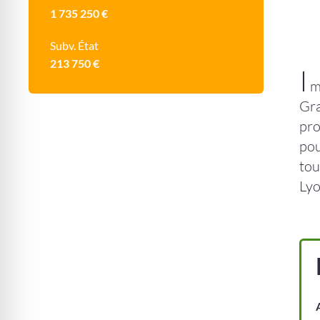
1 735 250 €
Subv. État
213 750 €
I
m
Gra
pro
pou
tou
Lyo