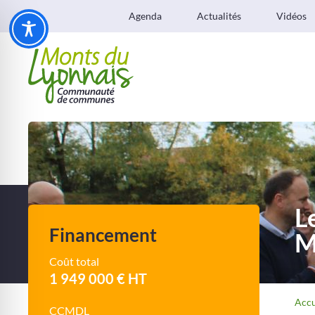
Agenda
Actualités
Vidéos
L
Financement
M
Coût total
1 949 000 € HT
Accu
CCMDL