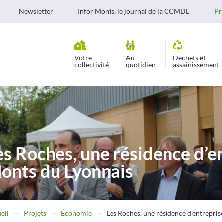
Newsletter
Infor’Monts, le journal de la CCMDL
Pr
Votre
Au
Déchets et
collectivité
quotidien
assainissement
es Roches, une résidence d’e
onts du Lyonnais
eil
Projets
Économie
Les Roches, une résidence d’entrepri