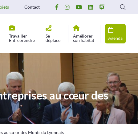
ojets
Contact
Travailler
Se
Améliorer
Agenda
Entreprendre
déplacer
son habitat
ntreprises au cœur des
ses au cœur des Monts du Lyonnais