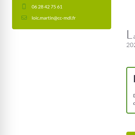
06 28 42 75 61
loic.martin@cc-mdl.fr
L
202