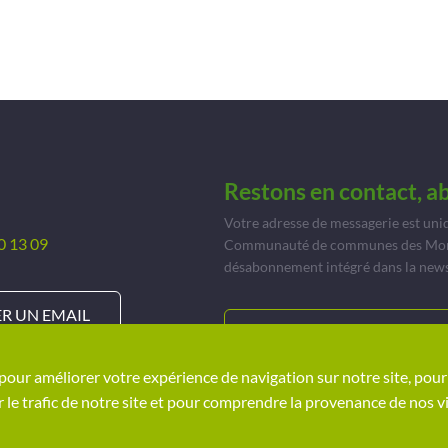
Restons en contact, a
Votre adresse de messagerie est uni
0 13 09
Communauté de communes des Monts 
désabonnement intégré dans la news
R UN EMAIL
JE M’ABONNE À INFOR’MON
 pour améliorer votre expérience de navigation sur notre site, po
 le trafic de notre site et pour comprendre la provenance de nos vi
graphique
Plan du site
Politique de confidentialité
Ment