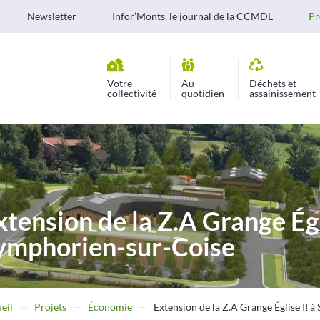
Newsletter
Infor’Monts, le journal de la CCMDL
Pr
Votre
Au
Déchets et
collectivité
quotidien
assainissement
xtension de la Z.A Grange Égli
ymphorien-sur-Coise
eil
Projets
Économie
Extension de la Z.A Grange Église II 