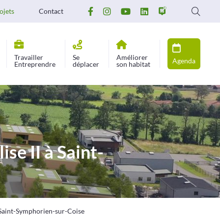
ojets
Contact
Travailler
Se
Améliorer
Agenda
Entreprendre
déplacer
son habitat
se II à Saint-
à Saint-Symphorien-sur-Coise