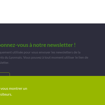
bonnez-vous à notre newsletter !
quement utilisée pour vous envoyer les newsletters de la
du Lyonnais. Vous pouvez à tout moment utiliser le lien de
letter.
TS
ur vous montrer un
siteurs.
ions légales
Agence digitale
helli•hello