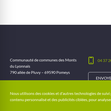
Communauté de communes des Monts
04 37 2
du Lyonnais
790 allée de Pluvy – 69590 Pomeys
ENVOYE
Ouverture du lundi au vendredi
De 9h à 12h et de 14h à 17h
Nous utilisons des cookies et d'autres technologies de suivi
contenu personnalisé et des publicités ciblées, pour analyser
© CCMDL
Location de salles
Charte 