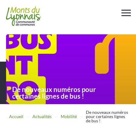
Votre
collectivité
Au
quotidien
Déchets et
assainissement
De nouveaux numéros pour
certaines lignes de bus !
Travailler
Entreprendre
De nouveaux numéros
Accueil
Actualités
Mobilité
pour certaines lignes
de bus !
Se
déplacer