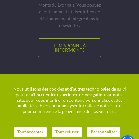
Monts du Lyonnais. Vous pouvez
à tout moment utiliser le lien de
désabonnement intégré dans la
newsletter.
JE M’ABONNE À
INFOR’MONTS
© CCMDL
Location de salles
Nous utilisons des cookies et d'autres technologies de suivi
pour améliorer votre expérience de navigation sur notre
Charte graphique
site, pour vous montrer un contenu personnalisé et des
Plan du site
publicités ciblées, pour analyser le trafic de notre site et
Politique de confidentialité
pour comprendre la provenance de nos visiteurs.
Mentions légales
Agence digitale
helli•hello
Tout accepter
Tout refuser
Personnaliser