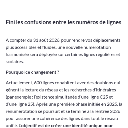
Améliorer
son habitat
Fini les confusions entre les numéros de lignes
Agenda
À compter du 31 août 2026, p
our rendre vos déplacements
plus accessibles et fluides,
une nouvelle numérotation
harmonisée sera déployée sur certaines lignes régulières et
scolaires.
Pourquoi ce changement ?
Actuellement, 600 lignes cohabitent avec des doublons qui
Agenda
gênent la lecture du réseau et les recherches d’itinéraires
Actualités
(par exemple : l’existence simultanée d’une ligne C25 et
d’une ligne 25). Après une première phase initiée en 2025, la
Vidéos
renumérotation se poursuit et se termine à la rentrée 2026
Newsletter
pour assurer une cohérence des lignes dans tout le réseau
unifié.
L’objectif est de créer une identité unique pour
Infor’Monts, le journal de la CCMDL