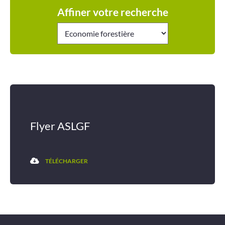
Affiner votre recherche
Améliorer
son habitat
Agenda
Flyer ASLGF
Agenda
TÉLÉCHARGER
Actualités
Vidéos
Newsletter
Infor’Monts, le journal de la CCMDL