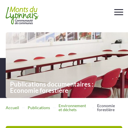
Votre
collectivité
Au
quotidien
Déchets et
assainissement
Publications documentaires :
Economie forestière
Travailler
Entreprendre
Environnement
Economie
Accueil
Publications
et déchets
forestière
Se
déplacer