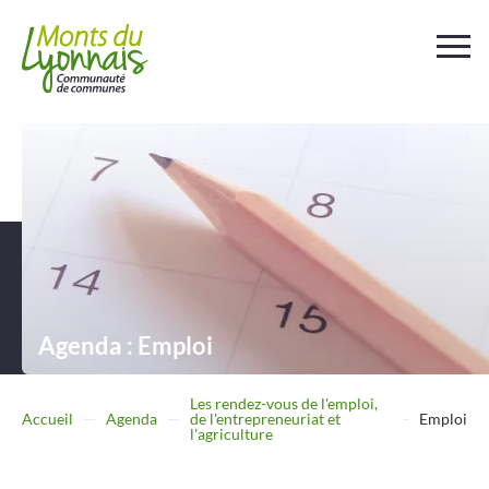
Votre
collectivité
Au
quotidien
Déchets et
assainissement
Agenda : Emploi
Travailler
Entreprendre
Les rendez-vous de l'emploi,
Accueil
Agenda
de l'entrepreneuriat et
Emploi
l'agriculture
Se
déplacer