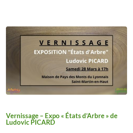
Améliorer
son habitat
Agenda
Agenda
Actualités
Vidéos
Vernissage – Expo « États d’Arbre » de
Newsletter
Ludovic PICARD
Infor’Monts, le journal de la CCMDL