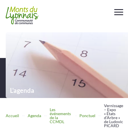
Votre
collectivité
Au
quotidien
Déchets et
assainissement
L'agenda
Travailler
Entreprendre
Vernissage
Les
– Expo
événements
« États
Accueil
Agenda
Ponctuel
de la
d’Arbre »
Se
déplacer
CCMDL
de Ludovic
PICARD