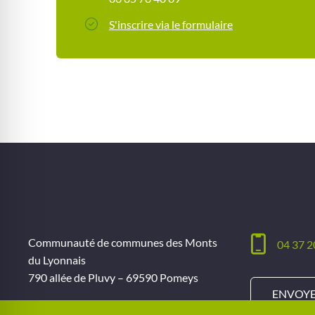
S'inscrire via le formulaire
Communauté de communes des Monts
04 37 2
du Lyonnais
790 allée de Pluvy – 69590 Pomeys
ENVOYE
Ouverture du lundi au vendredi