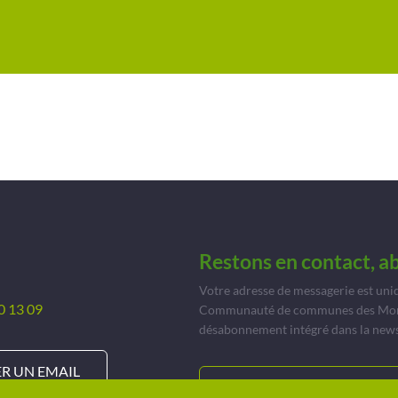
Restons en contact, a
Votre adresse de messagerie est uni
0 13 09
Communauté de communes des Monts 
désabonnement intégré dans la news
R UN EMAIL
JE M’ABONNE À INFOR’MON