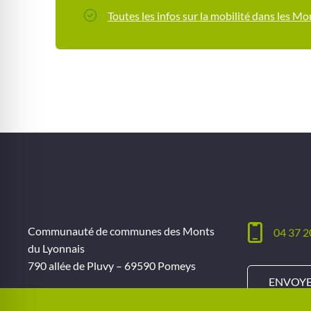
Toutes les infos sur la mobilité dans les M
Communauté de communes des Monts
04 37 2
du Lyonnais
790 allée de Pluvy – 69590 Pomeys
ENVOYE
Ouverture du lundi au vendredi
De 9h à 12h et de 14h à 17h