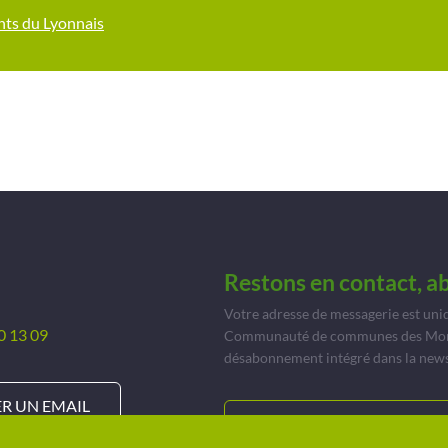
onts du Lyonnais
Restons en contact, a
Votre adresse de messagerie est uni
0 13 09
Communauté de communes des Monts 
désabonnement intégré dans la news
R UN EMAIL
JE M’ABONNE À INFOR’MON