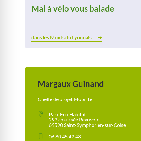
Mai à vélo vous balade
dans les Monts du Lyonnais
Margaux Guinand
Cheffe de projet Mobilité
Parc Éco Habitat
293 chaussée Beauvoir
69590 Saint-Symphorien-sur-Coise
06 80 45 42 48