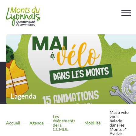
Votre
collectivité
Au
quotidien
Déchets et
assainissement
L'agenda
Travailler
Entreprendre
Mai à vélo
Les
vous
événements
balade
Accueil
Agenda
Mobilité
de la
dans les
Se
déplacer
CCMDL
Monts 📍
Aveize