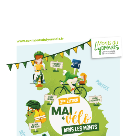
Améliorer
son habitat
Agenda
Agenda
Actualités
Vidéos
Newsletter
Infor’Monts, le journal de la CCMDL