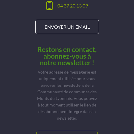
04 37 20 13 09
ENVOYER UN EMAIL
Restons en contact,
abonnez-vous à
notre newsletter !
Votre adresse de messagerie est
uniquement utilisée pour vous
envoyer les newsletters de la
Communauté de communes des
Monts du Lyonnais. Vous pouvez
à tout moment utiliser le lien de
désabonnement intégré dans la
newsletter.