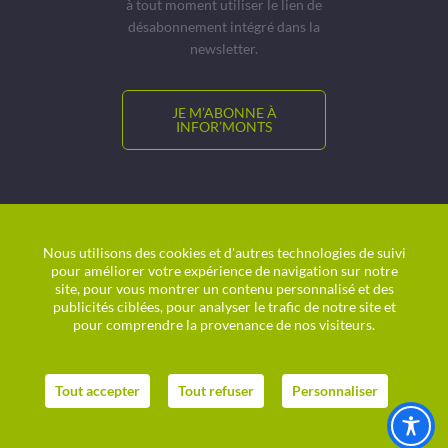
à tout moment utiliser le lien de
désabonnement intégré dans la
newsletter.
JE M’ABONNE À
INFOR’MONTS
© CCMDL
Location de salles
Nous utilisons des cookies et d'autres technologies de suivi
pour améliorer votre expérience de navigation sur notre
Charte graphique
site, pour vous montrer un contenu personnalisé et des
Plan du site
publicités ciblées, pour analyser le trafic de notre site et
Politique de confidentialité
pour comprendre la provenance de nos visiteurs.
Mentions légales
Agence digitale
helli•hello
Tout accepter
Tout refuser
Personnaliser