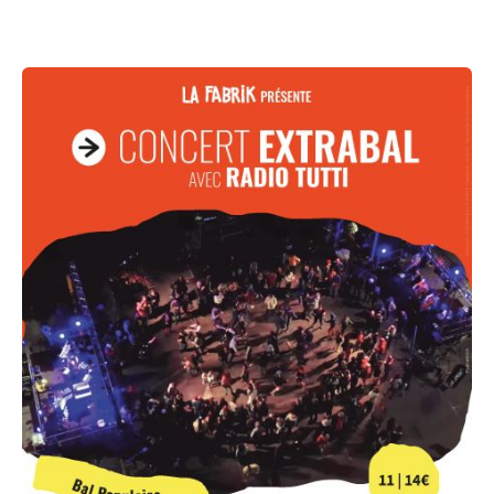
Améliorer
son habitat
Agenda
Agenda
Actualités
Vidéos
Newsletter
Infor’Monts, le journal de la CCMDL