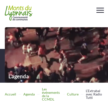
Votre
collectivité
Au
quotidien
Déchets et
assainissement
L'agenda
Travailler
Entreprendre
Les
L’Extrabal
événements
Accueil
Agenda
Culture
avec Radio
de la
Tutti
CCMDL
Se
déplacer