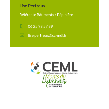
Lise Pertreux
Référente Bâtiments / Pépinière
06 25 93 57 39
lise.pertreux@cc-mdl.fr