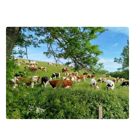
Améliorer
son habitat
Agenda
Agenda
Actualités
Vidéos
Newsletter
Infor’Monts, le journal de la CCMDL