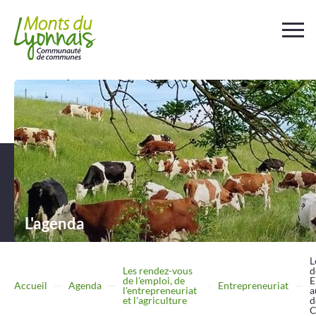
Votre
collectivité
Au
quotidien
Déchets et
assainissement
L'agenda
Travailler
Entreprendre
L
Les rendez-vous
d
de l'emploi, de
E
Accueil
Agenda
Entrepreneuriat
l'entrepreneuriat
a
Se
déplacer
et l'agriculture
d
C