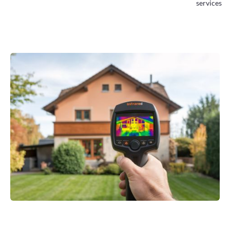
services
Améliorer
son habitat
Agenda
Agenda
Actualités
Vidéos
Newsletter
Infor’Monts, le journal de la CCMDL