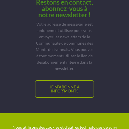
Restons en contact,
abonnez-vous à
notre newsletter !
Votre adresse de messagerie est
uniquement utilisée pour vous
envoyer les newsletters de la
Communauté de communes des
Monts du Lyonnais. Vous pouvez
à tout moment utiliser le lien de
désabonnement intégré dans la
newsletter.
JE M’ABONNE À
INFOR’MONTS
© CCMDL
Location de salles
Nous utilisons des cookies et d'autres technologies de suivi