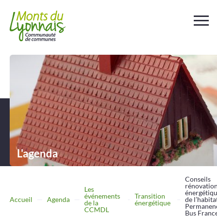
Votre
collectivité
Au
quotidien
Déchets et
assainissement
L'agenda
Travailler
Entreprendre
Conseils
rénovatio
Les
énergétiq
événements
Transition
Accueil
Agenda
de l’habitat
de la
énergétique
Se
déplacer
Permanen
CCMDL
Bus Franc