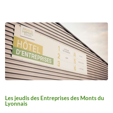
Améliorer
son habitat
Agenda
Agenda
Actualités
Vidéos
Les jeudis des Entreprises des Monts du
Newsletter
Lyonnais
Infor’Monts, le journal de la CCMDL