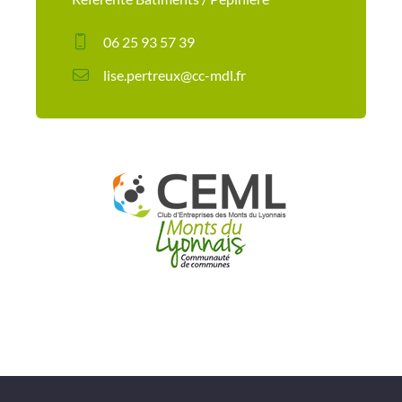
06 25 93 57 39
lise.pertreux@cc-mdl.fr