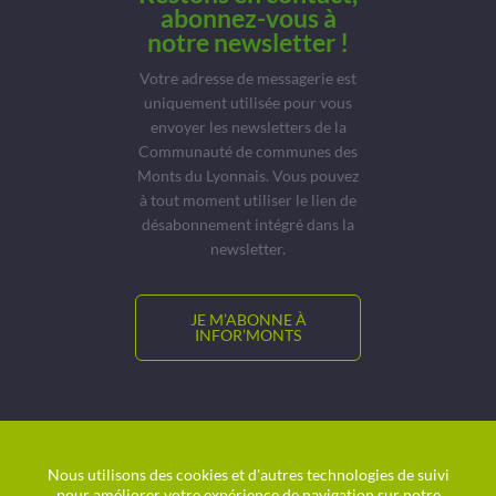
abonnez-vous à
notre newsletter !
Votre adresse de messagerie est
uniquement utilisée pour vous
envoyer les newsletters de la
Communauté de communes des
Monts du Lyonnais. Vous pouvez
à tout moment utiliser le lien de
désabonnement intégré dans la
newsletter.
JE M’ABONNE À
INFOR’MONTS
© CCMDL
Location de salles
Nous utilisons des cookies et d'autres technologies de suivi
pour améliorer votre expérience de navigation sur notre