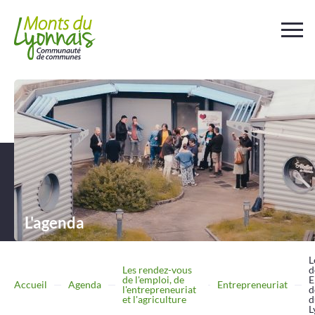
Votre
collectivité
Au
quotidien
Déchets et
assainissement
L'agenda
Travailler
Entreprendre
L
Les rendez-vous
d
de l'emploi, de
E
Accueil
Agenda
Entrepreneuriat
l'entrepreneuriat
d
Se
déplacer
et l'agriculture
d
L