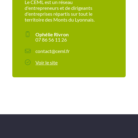
Le CEML est un réseau
d'entrepreneurs et de dirigeants
d'entreprises répartis sur tout le
territoire des Monts du Lyonnais.
Ophélie Rivron
07 86 56 11 26
contact@ceml.fr
Voir le site