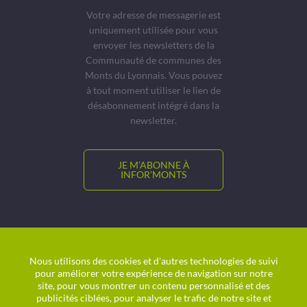
Votre adresse de messagerie est
uniquement utilisée pour vous
envoyer les newsletters de la
Communauté de communes des
Monts du Lyonnais. Vous pouvez
à tout moment utiliser le lien de
désabonnement intégré dans la
newsletter.
JE M’ABONNE À
INFOR’MONTS
© CCMDL
Location de salles
Nous utilisons des cookies et d'autres technologies de suivi
pour améliorer votre expérience de navigation sur notre
Charte graphique
site, pour vous montrer un contenu personnalisé et des
Plan du site
publicités ciblées, pour analyser le trafic de notre site et
Politique de confidentialité