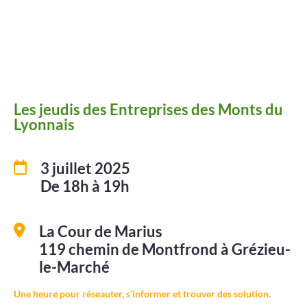
Améliorer
son habitat
Agenda
Les jeudis des Entreprises des Monts du
Lyonnais
3 juillet 2025
De 18h à 19h
Agenda
Actualités
La Cour de Marius
119 chemin de Montfrond à Grézieu-
Vidéos
le-Marché
Newsletter
Une heure pour réseauter, s’informer et trouver des solution.
Infor’Monts, le journal de la CCMDL