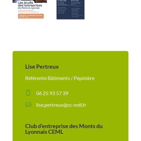
Lise Pertreux
Référente Bâtiments / Pépinière
06 25 93 57 39
lise.pertreux@cc-mdl.fr
Club d’entreprise des Monts du
Lyonnais CEML