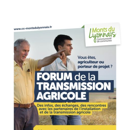
Améliorer
son habitat
Agenda
Agenda
Actualités
Vidéos
Newsletter
Infor’Monts, le journal de la CCMDL