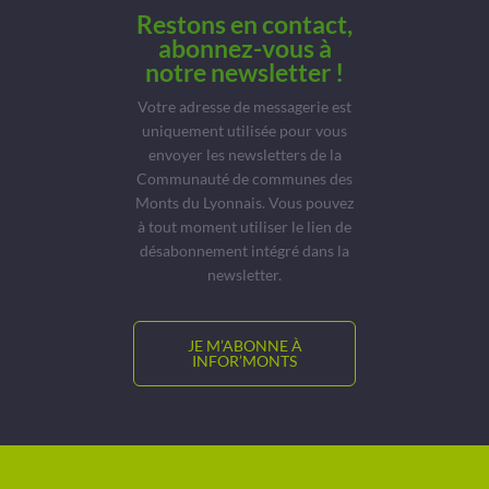
Restons en contact,
abonnez-vous à
notre newsletter !
Votre adresse de messagerie est
uniquement utilisée pour vous
envoyer les newsletters de la
Communauté de communes des
Monts du Lyonnais. Vous pouvez
à tout moment utiliser le lien de
désabonnement intégré dans la
newsletter.
JE M’ABONNE À
INFOR’MONTS
© CCMDL