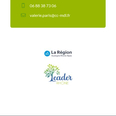
06 88 38 73 06
valerie.paris@cc-mdl.fr