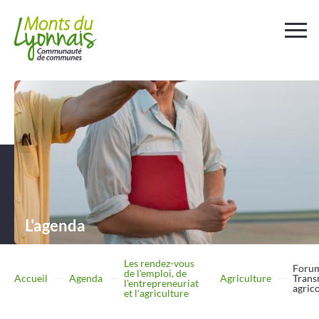
Votre
collectivité
Au
quotidien
Déchets et
assainissement
L'agenda
Travailler
Entreprendre
Les rendez-vous
Forum
de l'emploi, de
Accueil
Agenda
Agriculture
Trans
l'entrepreneuriat
agric
et l'agriculture
Se
déplacer