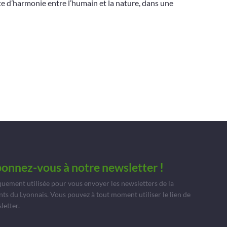
ête d’harmonie entre l’humain et la nature, dans une
bonnez-vous à notre newsletter !
quement utilisée pour vous envoyer les newsletters de la
du Lyonnais. Vous pouvez à tout moment utiliser le lien de
letter.