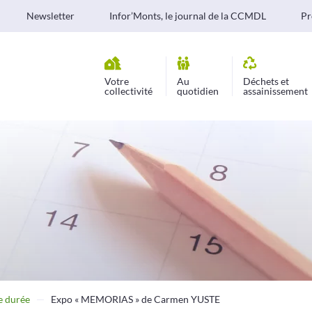
Newsletter
Infor’Monts, le journal de la CCMDL
Pr
Votre
Au
Déchets et
collectivité
quotidien
assainissement
e durée
Expo « MEMORIAS » de Carmen YUSTE