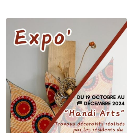
Améliorer
son habitat
Agenda
Agenda
Actualités
Vidéos
Newsletter
Infor’Monts, le journal de la CCMDL