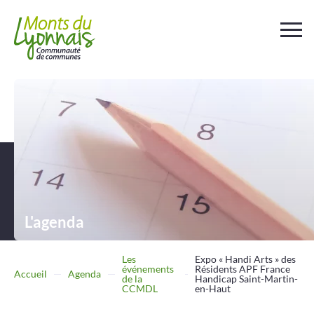
Votre
collectivité
Au
quotidien
Déchets et
assainissement
L'agenda
Travailler
Entreprendre
Les
Expo « Handi Arts » des
événements
Résidents APF France
Accueil
Agenda
de la
Handicap Saint-Martin-
CCMDL
en-Haut
Se
déplacer