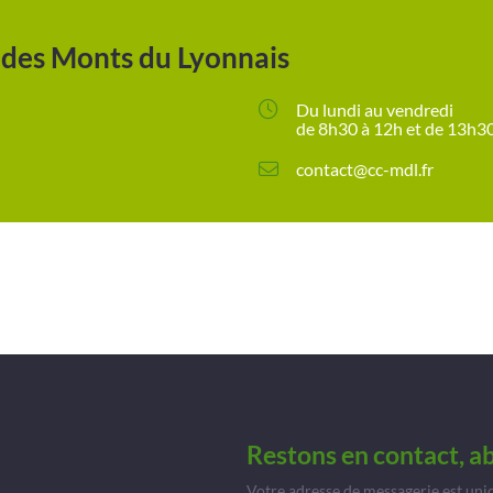
es Monts du Lyonnais
Du lundi au vendredi
de 8h30 à 12h et de 13h3
contact@cc-mdl.fr
Restons en contact, a
Votre adresse de messagerie est uni