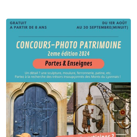
Améliorer
son habitat
Agenda
Agenda
Actualités
Vidéos
Newsletter
Infor’Monts, le journal de la CCMDL