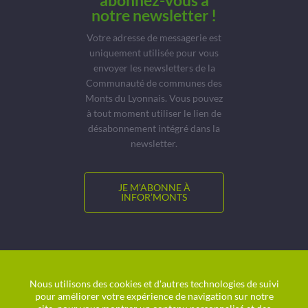
abonnez-vous à
notre newsletter !
Votre adresse de messagerie est
uniquement utilisée pour vous
envoyer les newsletters de la
Communauté de communes des
Monts du Lyonnais. Vous pouvez
à tout moment utiliser le lien de
désabonnement intégré dans la
newsletter.
JE M’ABONNE À
INFOR’MONTS
© CCMDL
Location de salles
Nous utilisons des cookies et d'autres technologies de suivi
pour améliorer votre expérience de navigation sur notre
Charte graphique