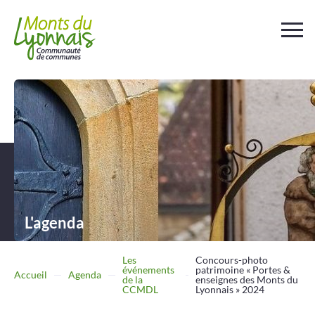
Votre
collectivité
Au
quotidien
Déchets et
assainissement
L'agenda
Travailler
Entreprendre
Les
Concours-photo
événements
patrimoine « Portes &
Accueil
Agenda
de la
enseignes des Monts du
CCMDL
Lyonnais » 2024
Se
déplacer