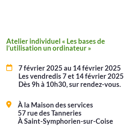
Améliorer
son habitat
Agenda
Atelier individuel « Les bases de
l’utilisation un ordinateur »
7 février 2025
au 14 février 2025
Les vendredis 7 et 14 février 2025
Dès 9h à 10h30, sur rendez-vous.
Agenda
À la Maison des services
Actualités
57 rue des Tanneries
Vidéos
À Saint-Symphorien-sur-Coise
Newsletter
Infor’Monts, le journal de la CCMDL