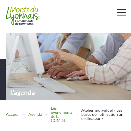
Votre
collectivité
Au
quotidien
Déchets et
assainissement
L'agenda
Travailler
Entreprendre
Les
Atelier individuel « Les
événements
Accueil
Agenda
bases de l’utilisation un
de la
ordinateur »
CCMDL
Se
déplacer