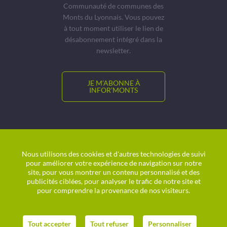
Communauté de communes des
Monts du Lyonnais. Vous pouvez
à tout moment utiliser le lien de
désabonnement intégré dans la
newsletter.
JE M’ABONNE À
INFOR’MONTS
© CCMDL
Location de salles
Nous utilisons des cookies et d'autres technologies de suivi
pour améliorer votre expérience de navigation sur notre
Charte graphique
site, pour vous montrer un contenu personnalisé et des
Plan du site
publicités ciblées, pour analyser le trafic de notre site et
Politique de confidentialité
pour comprendre la provenance de nos visiteurs.
Mentions légales
Agence digitale
helli•hello
Tout accepter
Tout refuser
Personnaliser