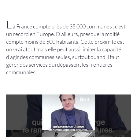
Améliorer
son habitat
L
a France compte près de 35 000 communes : c’est
un record en Europe. D’ailleurs, presque la moitié
Agenda
compte moins de 500 habitants. Cette proximité est
un vrai atout mais elle peut aussi limiter la capacité
d’agir des communes seules, surtout quand il faut
gérer des services qui dépassent les frontières
communales.
Agenda
Actualités
Vidéos
Newsletter
Infor’Monts, le journal de la CCMDL