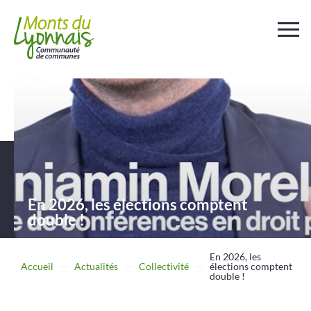
Votre
collectivité
Au
quotidien
Déchets et
assainissement
En 2026, les élections comptent
double !
Travailler
Entreprendre
En 2026, les
Accueil
Actualités
Collectivité
élections comptent
double !
Se
déplacer