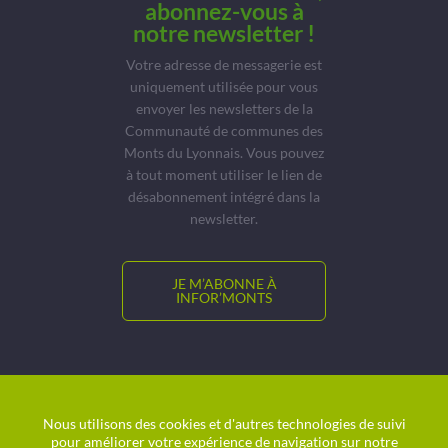
abonnez-vous à
notre newsletter !
Votre adresse de messagerie est
uniquement utilisée pour vous
envoyer les newsletters de la
Communauté de communes des
Monts du Lyonnais. Vous pouvez
à tout moment utiliser le lien de
désabonnement intégré dans la
newsletter.
JE M’ABONNE À
INFOR’MONTS
© CCMDL
Location de salles
Nous utilisons des cookies et d'autres technologies de suivi
pour améliorer votre expérience de navigation sur notre
Charte graphique